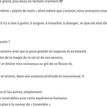
us grand, plus beau en lâchant vraiment.🐉
la même « pépite du mois » alors même que j’avance, nous avançons tous
 n’y a rien à guérir, à soigner, à travailler, à changer…et que cet état d’e
autre ?
umains avec qui je peux grandir en sagesse et en beauté,
oute de la magie de la vie et de ses œuvres,
 et dilater mes vaisseaux au gré de ce fleuve-là,
 et encore, dans une essence profonde et savoureuse.🌹
ns et les autres, simplement.
e insatiables pour cette expérience humaine.
s plus à la saveur du « Ensemble ».